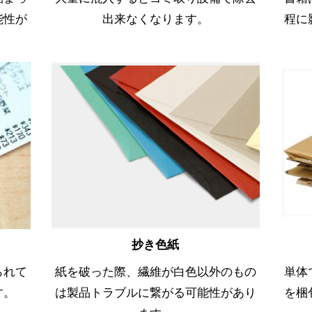
能性が
出来なくなります。
程に
抄き色紙
られて
紙を破った際、繊維が白色以外のもの
単体
す。
は製品トラブルに繋がる可能性があり
を梱