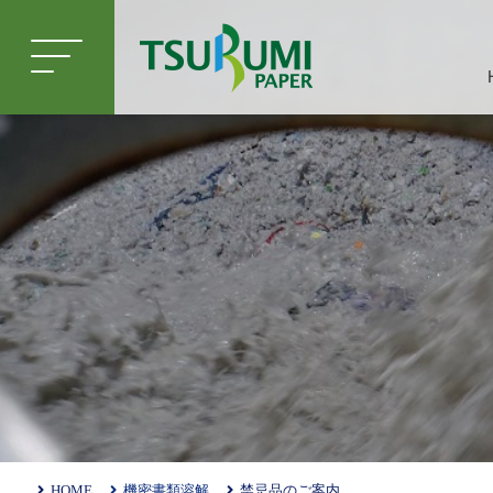
HOME
機密書類溶解
禁忌品のご案内