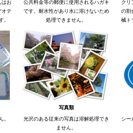
入はお
公共料金等の郵便に使用されるハガキ
クリ
デオテ
です。耐水性があり水に溶けないため
の割
す。
処理できません。
械ト
写真類
ん。
光沢のある従来の写真は溶解処理でき
シー
ません。